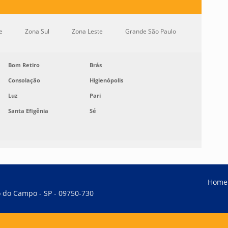
e
Zona Sul
Zona Leste
Grande São Paulo
Bom Retiro
Brás
Consolação
Higienópolis
Luz
Pari
Santa Efigênia
Sé
Home
do do Campo - SP - 09750-730