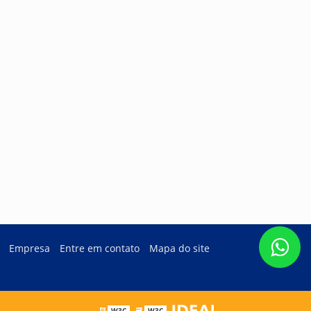
Empresa
Entre em contato
Mapa do site
W3C
W3C