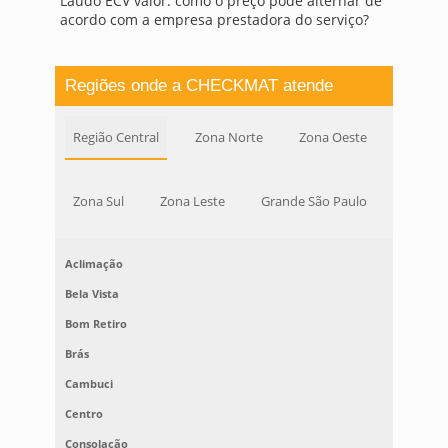
Laudo ECV valor: como o preço pode alternar de
acordo com a empresa prestadora do serviço?
Regiões onde a CHECKMAT atende
Região Central
Zona Norte
Zona Oeste
Zona Sul
Zona Leste
Grande São Paulo
Aclimação
Bela Vista
Bom Retiro
Brás
Cambuci
Centro
Consolação