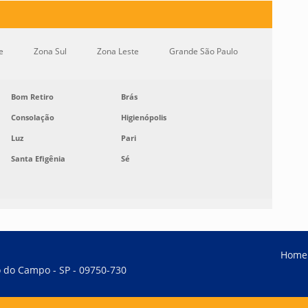
e
Zona Sul
Zona Leste
Grande São Paulo
Bom Retiro
Brás
Consolação
Higienópolis
Luz
Pari
Santa Efigênia
Sé
Home
do do Campo - SP - 09750-730