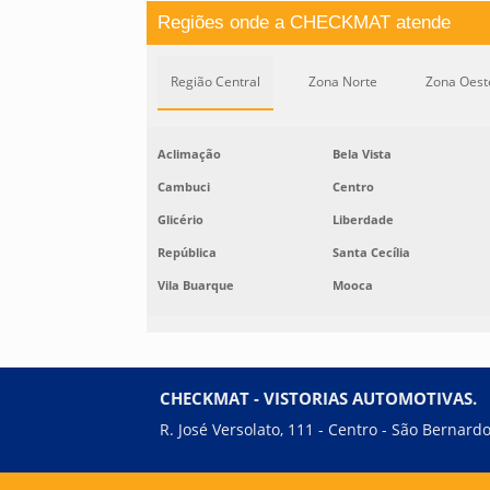
Regiões onde a CHECKMAT atende
Região Central
Zona Norte
Zona Oest
Aclimação
Bela Vista
Cambuci
Centro
Glicério
Liberdade
República
Santa Cecília
Vila Buarque
Mooca
CHECKMAT - VISTORIAS AUTOMOTIVAS.
R. José Versolato, 111 - Centro - São Bernar